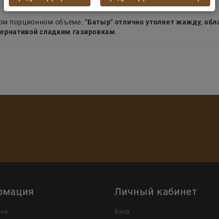
ом порционном объеме.
"Батыр" отлично утоляет жажду, об
тернативой сладким газировкам
.
рмация
Личный кабинет
ине
Вход