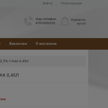
Войти
Регистрация
Наш телефон:
Корзина:
87073052525
пусто
т
Вакансии
О магазине
2,5% т/пак 0,45л
АК 0,45Л
ичии