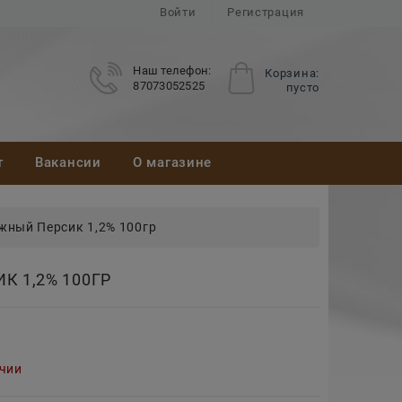
Войти
Регистрация
Наш телефон:
Корзина:
87073052525
пусто
т
Вакансии
О магазине
жный Персик 1,2% 100гр
К 1,2% 100ГР
ичии