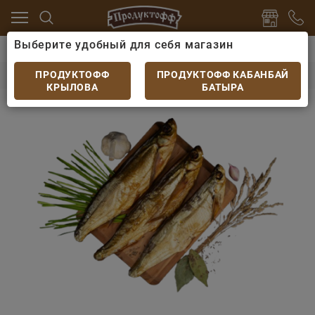
Выберите удобный для себя магазин
епродукты
Рыба холодного копчения
Чехонь х/к
Чехонь х/к
ПРОДУКТОФФ
ПРОДУКТОФФ КАБАНБАЙ
КРЫЛОВА
БАТЫРА