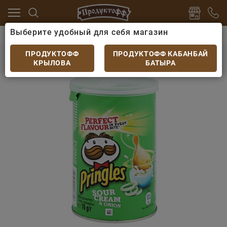
Выберите удобный для себя магазин
 пиву
Чипсы, сухарики
Чипсы Pringles со вкусом с
Чипсы Pringles со вкусом сметаны и лука 70
ПРОДУКТОФФ
ПРОДУКТОФФ КАБАНБАЙ
гр.
КРЫЛОВА
БАТЫРА