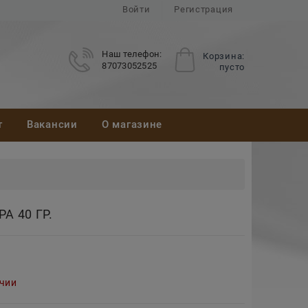
Войти
Регистрация
Наш телефон:
Корзина:
87073052525
пусто
т
Вакансии
О магазине
А 40 ГР.
ичии