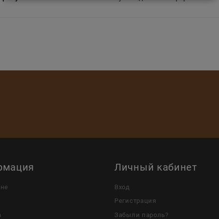
рмация
Личный кабинет
ине
Вход
Регистрация
а
Забыли пароль?