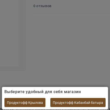
0 отзывов
Выберите удобный для себя магазин
Продуктофф Крылова
Продуктофф Кабанбай батыра
ерекуса
. Знакомый сливочный вкус и идеальная форма ломти