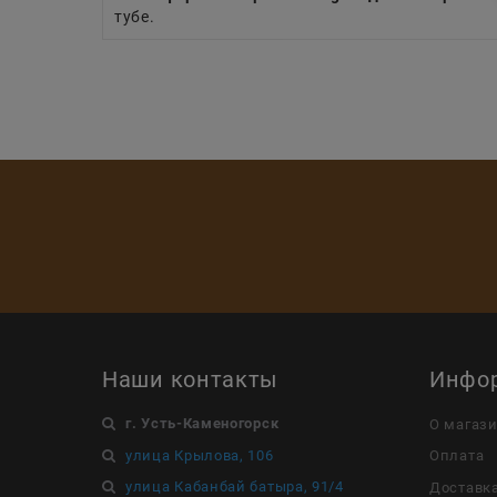
тубе.
Наши контакты
Инфо
г. Усть-Каменогорск
О магаз
улица Крылова, 106
Оплата
улица Кабанбай батыра, 91/4
Доставк