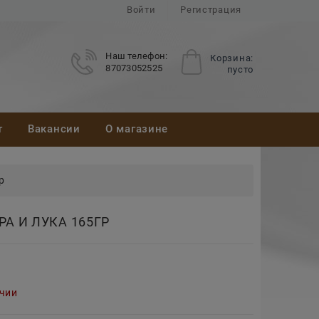
Войти
Регистрация
Наш телефон:
Корзина:
87073052525
пусто
т
Вакансии
О магазине
р
А И ЛУКА 165ГР
ичии