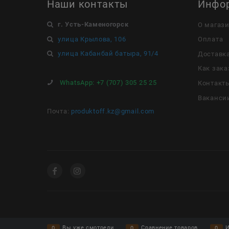
Наши контакты
Инфо
г. Усть-Каменогорск
О магаз
улица Крылова, 106
Оплата
улица Кабанбай батыра, 91/4
Доставк
Как зака
WhatsApp:
+7 (707) 305 25 25
Контакт
Ваканси
Почта:
produktoff.kz@gmail.com
Вы уже смотрели
Сравнение товаров
И
0
0
0