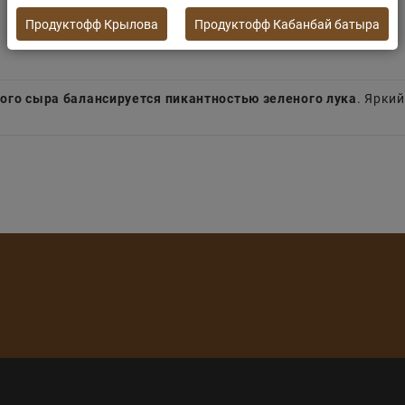
Продуктофф Крылова
Продуктофф Кабанбай батыра
ого сыра балансируется пикантностью зеленого лука
. Ярки