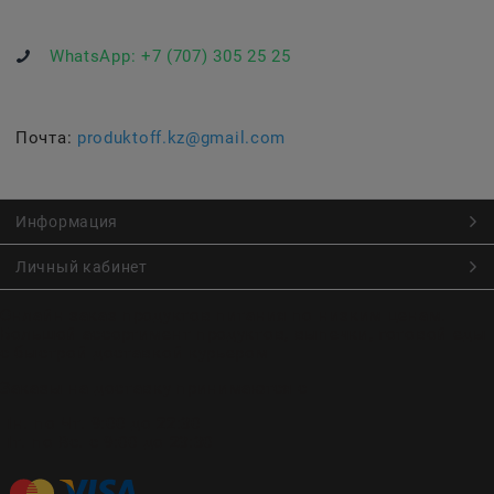
WhatsApp:
+7 (707) 305 25 25
Почта:
produktoff.kz@gmail.com
Информация
Личный кабинет
Онлайн заказ продуктов питания по низким ценам.
Большой ассортимент продуктов, выпечки, готовой еды
с быстрой доставкой курьером
Заказы на доставку принимаются с
Пн. по Чт. 9:00 до 22:30
Пт. по Вс. с 9:00 до 23:30