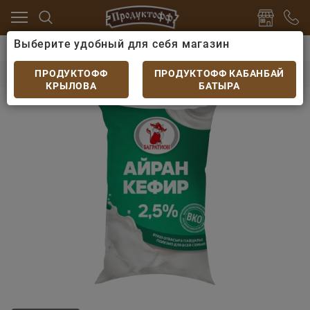
Выберите удобный для себя магазин
 яйцо
Кисломолочные напитки
Кефир Багратион 
Кефир Багратион финпак 1л жир. 2,5%
ПРОДУКТОФФ
ПРОДУКТОФФ КАБАНБАЙ
КРЫЛОВА
БАТЫРА