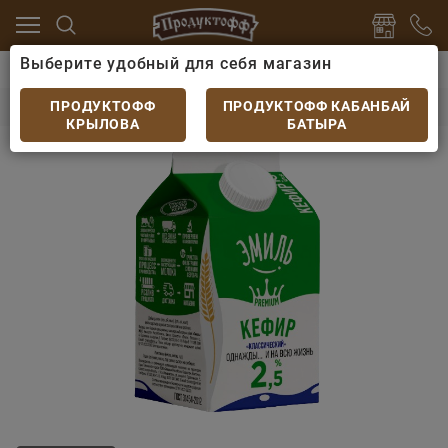
Выберите удобный для себя магазин
 яйцо
Кисломолочные напитки
Кефир Эмиль пюр-п
Кефир Эмиль пюр-пак жир. 2,5% 0,45л
ПРОДУКТОФФ
ПРОДУКТОФФ КАБАНБАЙ
КРЫЛОВА
БАТЫРА