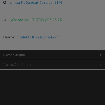
улица Кабанбай батыра, 91/4
WhatsApp:
+7 (707) 305 25 25
Почта:
produktoff.kz@gmail.com
Информация
Личный кабинет
Онлайн заказ продуктов питания по низким ценам.
Большой ассортимент продуктов, выпечки, готовой еды
с быстрой доставкой курьером
Заказы на доставку принимаются с
Пн. по Чт. 9:00 до 22:30
Пт. по Вс. с 9:00 до 23:30