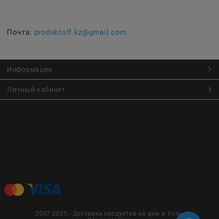
Почта:
produktoff.kz@gmail.com
Информация
Личный кабинет
Онлайн заказ продуктов питания по низким ценам.
Большой ассортимент продуктов, выпечки, готовой еды
с быстрой доставкой курьером
Заказы на доставку принимаются с
Пн. по Чт. 9:00 до 22:30
Пт. по Вс. с 9:00 до 23:30
2007-2025 - Доставка продуктов на дом в Усть-