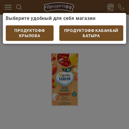
Выберите удобный для себя магазин
питки
Детский сок, вода, пюре, смузи
Компот Фрут
Компот Фруто-Няня Яблоко-Клубничный 0,2л
ПРОДУКТОФФ
ПРОДУКТОФФ КАБАНБАЙ
КРЫЛОВА
БАТЫРА