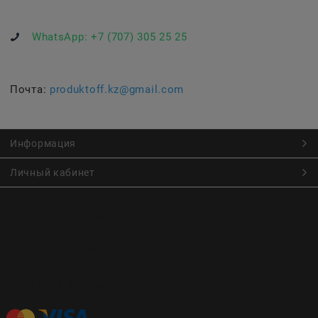
WhatsApp:
+7 (707) 305 25 25
Почта:
produktoff.kz@gmail.com
Информация
Личный кабинет
Онлайн заказ продуктов питания по низким ценам.
Большой ассортимент продуктов, выпечки, готовой еды
с быстрой доставкой курьером
Заказы на доставку принимаются с
Пн. по Чт. 9:00 до 22:30
Пт. по Вс. с 9:00 до 23:30