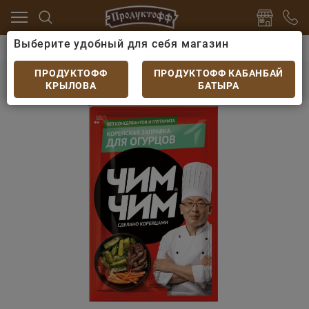
Выберите удобный для себя магазин
ны
Специи, приправы, дрожжи
Корейская заправк
Корейская заправка Чим-Чим для огурцов
ПРОДУКТОФФ
ПРОДУКТОФФ КАБАНБАЙ
60гр
КРЫЛОВА
БАТЫРА