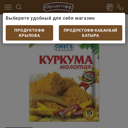
Выберите удобный для себя магазин
ы, макароны
Специи, приправы, дрожжи
Куркума 
Куркума 15гр
ПРОДУКТОФФ
ПРОДУКТОФФ КАБАНБАЙ
КРЫЛОВА
БАТЫРА