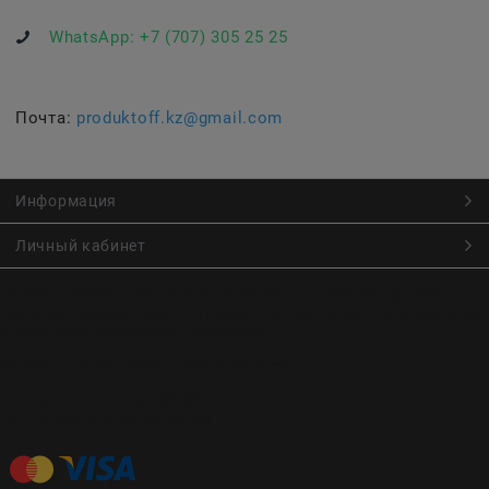
WhatsApp:
+7 (707) 305 25 25
Почта:
produktoff.kz@gmail.com
Информация
Личный кабинет
Онлайн заказ продуктов питания по низким ценам.
Большой ассортимент продуктов, выпечки, готовой еды
с быстрой доставкой курьером
Заказы на доставку принимаются с
Пн. по Чт. 9:00 до 22:30
Пт. по Вс. с 9:00 до 23:30