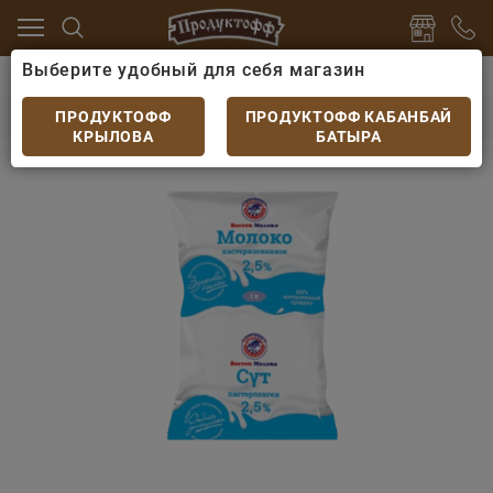
Выберите удобный для себя магазин
 яйцо
Молоко
Молоко Восток Молоко жир 2,5% фи
Молоко Восток Молоко жир 2,5% фин-пак 0.9л
ПРОДУКТОФФ
ПРОДУКТОФФ КАБАНБАЙ
КРЫЛОВА
БАТЫРА