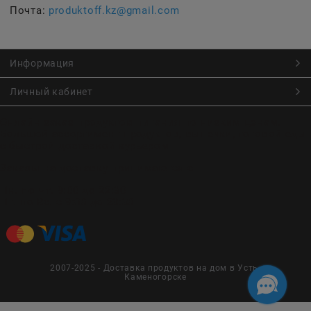
Почта:
produktoff.kz@gmail.com
Информация
Личный кабинет
Онлайн заказ продуктов питания по низким ценам.
Большой ассортимент продуктов, выпечки, готовой еды
с быстрой доставкой курьером
Заказы на доставку принимаются с
Пн. по Чт. 9:00 до 22:30
Пт. по Вс. с 9:00 до 23:30
2007-2025 - Доставка продуктов на дом в Усть-
Каменогорске