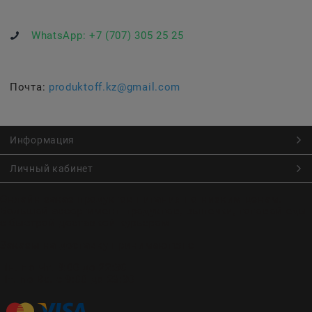
WhatsApp:
+7 (707) 305 25 25
Почта:
produktoff.kz@gmail.com
Информация
Личный кабинет
Онлайн заказ продуктов питания по низким ценам.
Большой ассортимент продуктов, выпечки, готовой еды
с быстрой доставкой курьером
Заказы на доставку принимаются с
Пн. по Чт. 9:00 до 22:30
Пт. по Вс. с 9:00 до 23:30