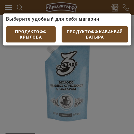
Выберите удобный для себя магазин
цо
Сгущеное молоко
Молоко сгущеное Три Желани
Молоко сгущеное Три Желания дой/пак 270гр
ПРОДУКТОФФ
ПРОДУКТОФФ КАБАНБАЙ
КРЫЛОВА
БАТЫРА