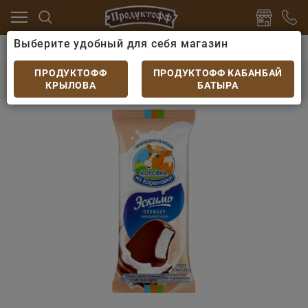
Выберите удобный для себя магазин
 яйцо
Мороженое
Мороженое Коровка пломбир ва
Мороженое Коровка пломбир ваниль в
ПРОДУКТОФФ
ПРОДУКТОФФ КАБАНБАЙ
шоколадной глазури 70гр
КРЫЛОВА
БАТЫРА