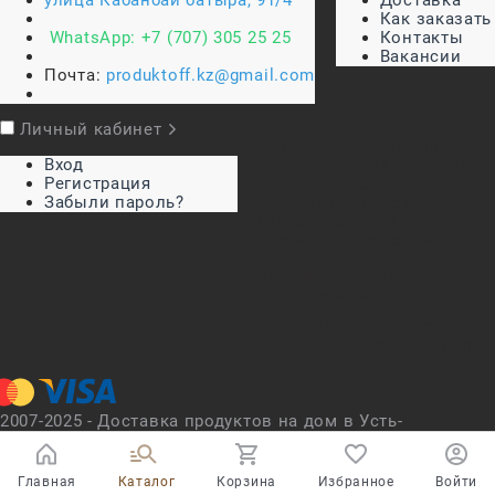
улица Кабанбай батыра, 91/4
Доставка
Как заказать
WhatsApp:
+7 (707) 305 25 25
Контакты
Вакансии
Почта:
produktoff.kz@gmail.com
Личный кабинет
Онлайн заказ продуктов
Вход
питания по низким ценам.
Регистрация
Большой ассортимент
Забыли пароль?
продуктов, выпечки,
готовой еды с быстрой
доставкой курьером
Заказы на доставку
принимаются с
Пн. по Чт. 9:00 до 22:30
Пт. по Вс. с 9:00 до 23:30
2007-2025 - Доставка продуктов на дом в Усть-
Каменогорске
2007-2025 - Доставка продуктов на дом в Усть-
Каменогорске
Главная
Каталог
Корзина
Избранное
Войти