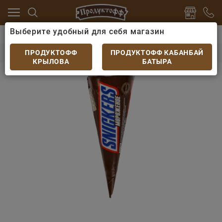
Выберите удобный для себя магазин
ция, яйцо
Мороженое
Мороженое Snickers рожок 
Мороженое Snickers рожок 69 гр
ПРОДУКТОФФ
ПРОДУКТОФФ КАБАНБАЙ
КРЫЛОВА
БАТЫРА