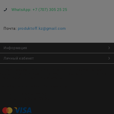
WhatsApp:
+7 (707) 305 25 25
Почта:
produktoff.kz@gmail.com
Информация
Личный кабинет
Онлайн заказ продуктов питания по низким ценам.
Большой ассортимент продуктов, выпечки, готовой еды
с быстрой доставкой курьером
Заказы на доставку принимаются с
Пн. по Чт. 9:00 до 22:30
Пт. по Вс. с 9:00 до 23:30