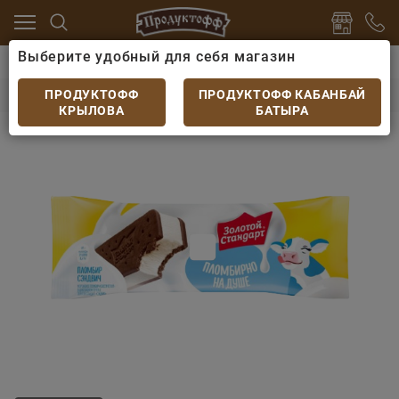
Выберите удобный для себя магазин
 яйцо
Мороженое
Мороженое Золотой Стандарт с
Мороженое Золотой Стандарт сэндвич 69гр
ПРОДУКТОФФ
ПРОДУКТОФФ КАБАНБАЙ
КРЫЛОВА
БАТЫРА