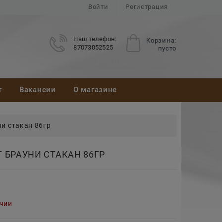
Войти
Регистрация
Наш телефон:
Корзина:
87073052525
пусто
т
Вакансии
О магазине
и стакан 86гр
 БРАУНИ СТАКАН 86ГР
ичии