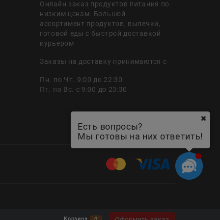
Онлайн заказ продуктов питания по
низким ценам. Большой
ассортимент продуктов, выпечки,
готовой еды с быстрой доставкой
курьером
Заказы на доставку принимаются с
Пн. по Чт. 9:00 до 22:30
Пт. по Вс. с 9:00 до 23:30
Есть вопросы?
Мы готовы на них ответить!
Оформить заказ
Корзина
0