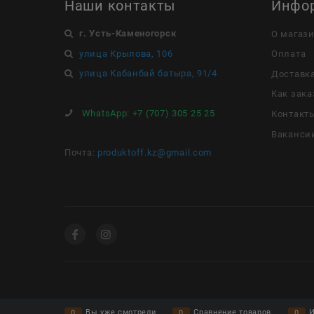
Наши контакты
Инфо
г. Усть-Каменогорск
О магаз
улица Крылова, 106
Оплата
улица Кабанбай батыра, 91/4
Доставк
Как зака
WhatsApp:
+7 (707) 305 25 25
Контакт
Ваканси
Почта:
produktoff.kz@gmail.com
Вы уже смотрели
Сравнение товаров
И
0
0
0