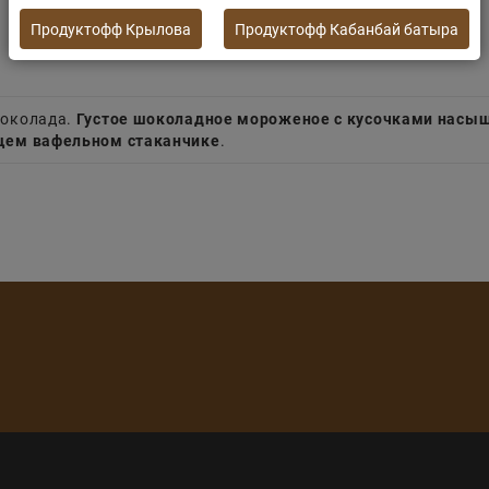
Продуктофф Крылова
Продуктофф Кабанбай батыра
шоколада.
Густое шоколадное мороженое с кусочками насыщ
щем вафельном стаканчике
.