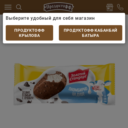
Выберите удобный для себя магазин
цо
Мороженое
Мороженое Золотой Стандарт плом
Мороженое Золотой Стандарт пломбир с
ПРОДУКТОФФ
ПРОДУКТОФФ КАБАНБАЙ
печеньем 61гр
КРЫЛОВА
БАТЫРА