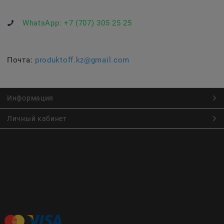
WhatsApp:
+7 (707) 305 25 25
Почта:
produktoff.kz@gmail.com
Информация
Личный кабинет
Онлайн заказ продуктов питания по низким ценам.
Большой ассортимент продуктов, выпечки, готовой еды
с быстрой доставкой курьером
Заказы на доставку принимаются с
Пн. по Чт. 9:00 до 22:30
Пт. по Вс. с 9:00 до 23:30