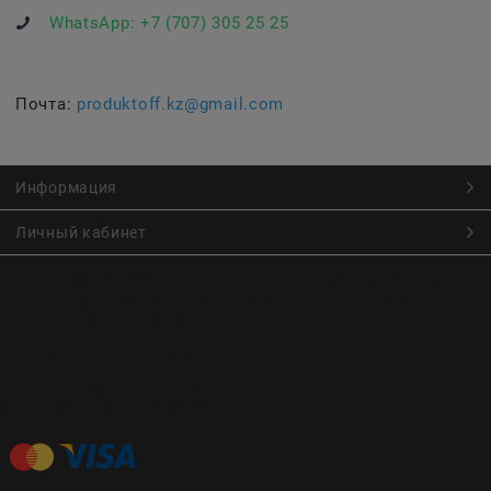
WhatsApp:
+7 (707) 305 25 25
Почта:
produktoff.kz@gmail.com
Информация
Личный кабинет
Онлайн заказ продуктов питания по низким ценам.
Большой ассортимент продуктов, выпечки, готовой еды
с быстрой доставкой курьером
Заказы на доставку принимаются с
Пн. по Чт. 9:00 до 22:30
Пт. по Вс. с 9:00 до 23:30