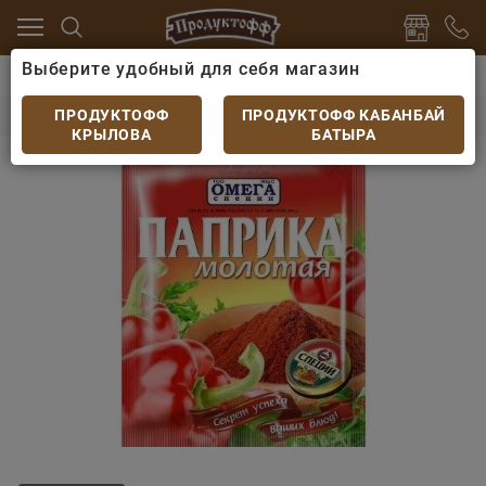
Выберите удобный для себя магазин
ароны
Специи, приправы, дрожжи
Паприка молота
Паприка молотая 15гр Омега
ПРОДУКТОФФ
ПРОДУКТОФФ КАБАНБАЙ
КРЫЛОВА
БАТЫРА