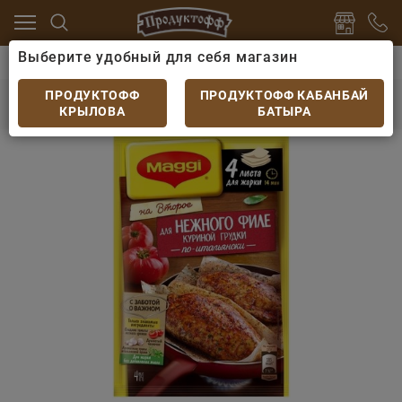
Выберите удобный для себя магазин
ароны
Специи, приправы, дрожжи
Смесь Maggi На 
Смесь Maggi На Второе для нежного филе
ПРОДУКТОФФ
ПРОДУКТОФФ КАБАНБАЙ
куриной грудки по-итальянски 30.6 г
КРЫЛОВА
БАТЫРА