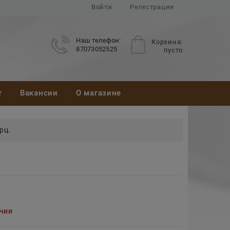
Войти
Регистрация
Наш телефон:
Корзина:
87073052525
пусто
т
Вакансии
О магазине
рц.
ичии