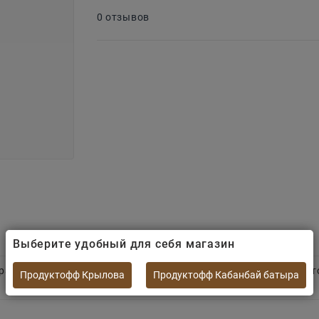
0 отзывов
Выберите удобный для себя магазин
ыра дополнен
ароматным чесноком
. Универсальный соус, ко
Продуктофф Крылова
Продуктофф Кабанбай батыра