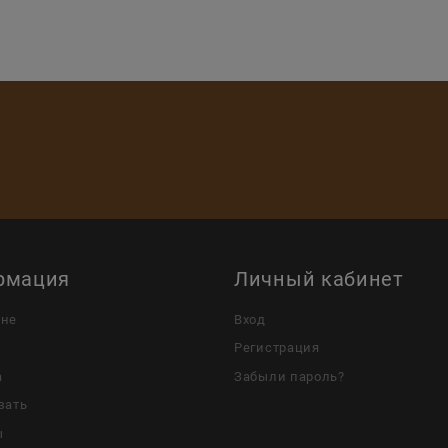
рмация
Личный кабинет
ине
Вход
Регистрация
а
Забыли пароль?
зать
ы