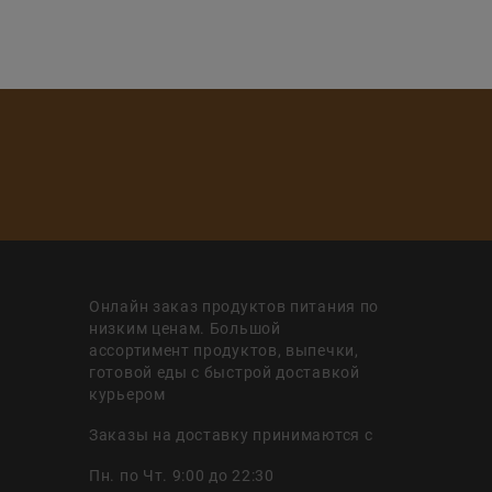
Онлайн заказ продуктов питания по
низким ценам. Большой
ассортимент продуктов, выпечки,
готовой еды с быстрой доставкой
курьером
Заказы на доставку принимаются с
Пн. по Чт. 9:00 до 22:30