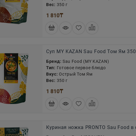
Вес:
350 г
1 810
₸
Суп MY KAZAN Sau Food Том Ям 350
Бренд:
Sau Food (MY KAZAN)
Тип:
Готовое первое блюдо
Вкус:
Острый Том Ям
Вес:
350 г
1 810
₸
Куриная ножка PRONTO Sau Food в 