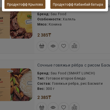
Продуктофф Крылова
Продуктофф Кабанбай батыра
Сочная конина с гороховым пюре S
Бренд:
Sau Food
Особенности:
Халяль
Мясо:
Конина
2 385
₸
Сочные говяжьи рёбра с рисом Бас
Бренд:
Sau Food (SMART LUNCH)
Тип:
Готовое второе блюдо
Состав:
Говяжьи ребра, рис Басмати
Вес:
300 г
2 385
₸