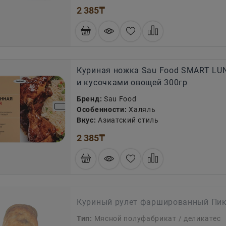
2 385
₸
Куриная ножка Sau Food SMART LUN
и кусочками овощей 300гр
Бренд:
Sau Food
Особенности:
Халяль
Вкус:
Азиатский стиль
2 385
₸
Куриный рулет фаршированный Пи
Тип:
Мясной полуфабрикат / деликатес