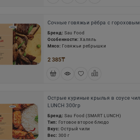
Сочные говяжьи рёбра с гороховым
Бренд:
Sau Food
Особенности:
Халяль
Мясо:
Говяжьи ребрышки
2 385
₸
Острые куриные крылья в соусе чи
LUNCH 300гр
Бренд:
Sau Food (SMART LUNCH)
Тип:
Готовое второе блюдо
Вкус:
Острый чили
Вес:
300 г