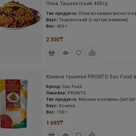
Плов Ташкентский 400гр
Тип продукта:
Плов из наманганского к
Вкус:
Ташкентский (с нутом/изюмом)
Вес:
400 г
2 350
₸
Конина тушеная PRONTO Sau Food в
Бренд:
Sau Food
Линейка:
PRONTO
Тип продукта:
Мясные консервы (реторт
Вкус:
Конина
Вес:
150 г
1 695
₸