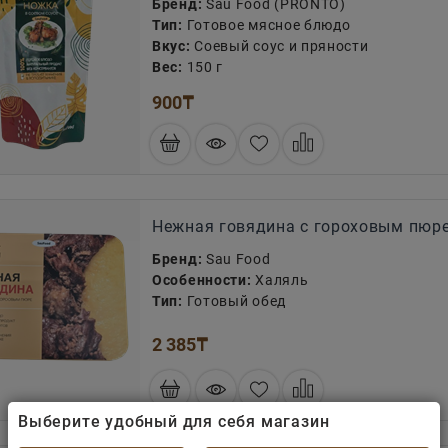
Бренд:
Sau Food (PRONTO)
Тип:
Готовое мясное блюдо
Вкус:
Соевый соус и пряности
Вес:
150 г
900
₸
Нежная говядина с гороховым пюр
Бренд:
Sau Food
Особенности:
Халяль
Тип:
Готовый обед
2 385
₸
Выберите удобный для себя магазин