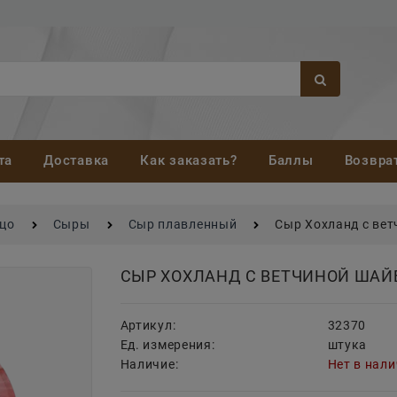
та
Доставка
Как заказать?
Баллы
Возвра
йцо
Сыры
Сыр плавленный
Сыр Хохланд с вет
СЫР ХОХЛАНД С ВЕТЧИНОЙ ШАЙБ
Артикул:
32370
Ед. измерения:
штука
Наличие:
Нет в нал