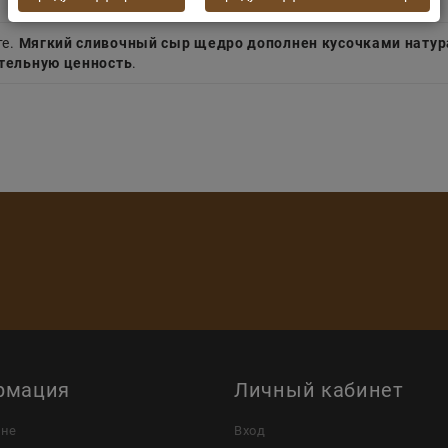
те.
Мягкий сливочный сыр щедро дополнен кусочками натур
тельную ценность
.
рмация
Личный кабинет
ине
Вход