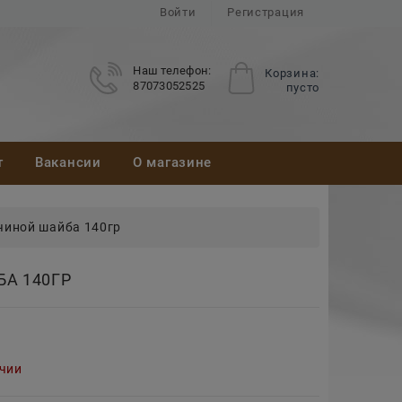
Войти
Регистрация
Наш телефон:
Корзина:
87073052525
пусто
т
Вакансии
О магазине
чиной шайба 140гр
А 140ГР
ичии