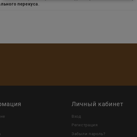
льного перекуса
.
рмация
Личный кабинет
ине
Вход
Регистрация
а
Забыли пароль?