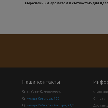
выраженным ароматом и сытностью для идеа
Наши контакты
Инфо
г. Усть-Каменогорск
О магаз
улица Крылова, 106
Оплата
улица Кабанбай батыра, 91/4
Доставк