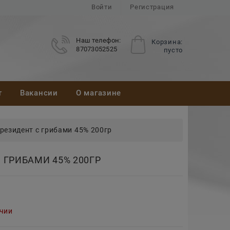
Войти
Регистрация
Наш телефон:
Корзина:
87073052525
пусто
т
Вакансии
О магазине
езидент с грибами 45% 200гр
ГРИБАМИ 45% 200ГР
ичии