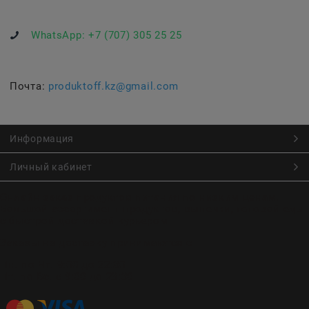
WhatsApp:
+7 (707) 305 25 25
Почта:
produktoff.kz@gmail.com
Информация
Личный кабинет
Онлайн заказ продуктов питания по низким ценам.
Большой ассортимент продуктов, выпечки, готовой еды
с быстрой доставкой курьером
Заказы на доставку принимаются с
Пн. по Чт. 9:00 до 22:30
Пт. по Вс. с 9:00 до 23:30