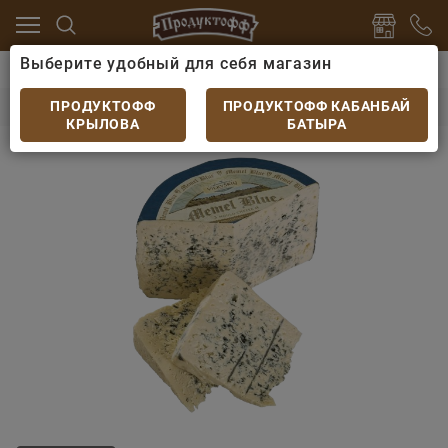
Выберите удобный для себя магазин
Сыры
Сыр выдержанный
Сыр полутвердый с пле
Сыр полутвердый с плесенью MEMEL BLUE 50%
ПРОДУКТОФФ
ПРОДУКТОФФ КАБАНБАЙ
КРЫЛОВА
БАТЫРА