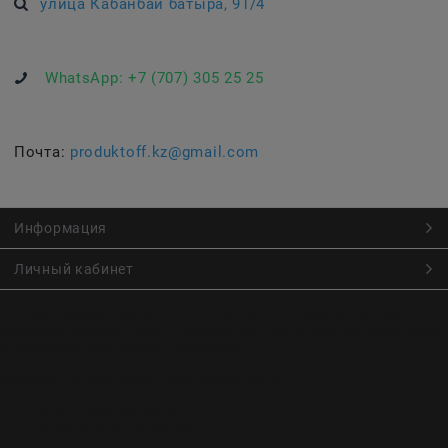
улица Кабанбай батыра, 91/4
WhatsApp:
+7 (707) 305 25 25
Почта:
produktoff.kz@gmail.com
Информация
Личный кабинет
Онлайн заказ продуктов питания по низким ценам.
Большой ассортимент продуктов, выпечки, готовой еды
с быстрой доставкой курьером
Заказы на доставку принимаются с
Пн. по Чт. 9:00 до 22:30
Пт. по Вс. с 9:00 до 23:30