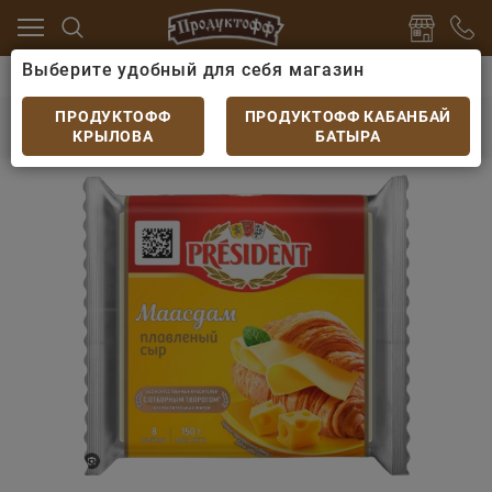
Выберите удобный для себя магазин
ры
Сыр плавленный
Сыр President Мастер бутерб
Сыр President Мастер бутербродов Мааздам
ПРОДУКТОФФ
ПРОДУКТОФФ КАБАНБАЙ
40% 150гр
КРЫЛОВА
БАТЫРА