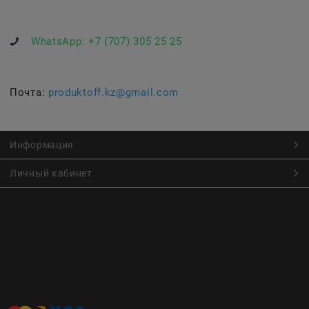
WhatsApp:
+7 (707) 305 25 25
Почта:
produktoff.kz@gmail.com
Информация
Личный кабинет
Онлайн заказ продуктов питания по низким ценам.
Большой ассортимент продуктов, выпечки, готовой еды
с быстрой доставкой курьером
Заказы на доставку принимаются с
Пн. по Чт. 9:00 до 22:30
Пт. по Вс. с 9:00 до 23:30