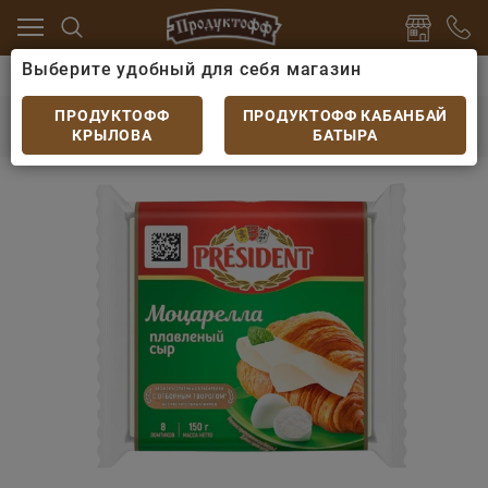
Выберите удобный для себя магазин
ры
Сыр плавленный
Сыр President Мастер бутерб
Сыр President Мастер бутербродов Моцарелла
ПРОДУКТОФФ
ПРОДУКТОФФ КАБАНБАЙ
45% 150гр
КРЫЛОВА
БАТЫРА