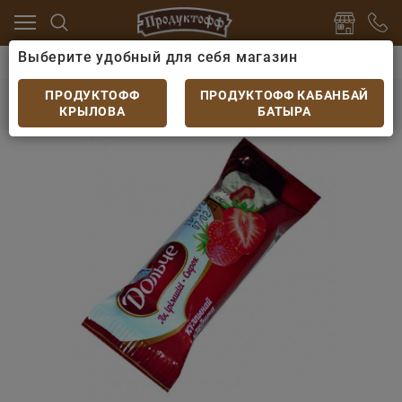
Выберите удобный для себя магазин
цо
Йогурты, творожки, десерты
Сырок глазирован
Сырок глазированный Food Master Клубника
ПРОДУКТОФФ
ПРОДУКТОФФ КАБАНБАЙ
36гр
КРЫЛОВА
БАТЫРА