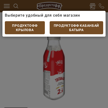
Выберите удобный для себя магазин
цо
Кисломолочные напитки
Токтамыш Эмиль Отбо
Токтамыш Эмиль Отборный жир. 2,5% 900гр
ПРОДУКТОФФ
ПРОДУКТОФФ КАБАНБАЙ
КРЫЛОВА
БАТЫРА