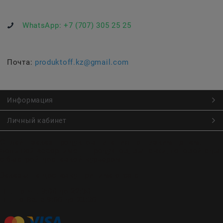
WhatsApp:
+7 (707) 305 25 25
Почта:
produktoff.kz@gmail.com
Информация
Личный кабинет
Онлайн заказ продуктов питания по низким ценам.
Большой ассортимент продуктов, выпечки, готовой еды
с быстрой доставкой курьером
Заказы на доставку принимаются с
Пн. по Чт. 9:00 до 22:30
Пт. по Вс. с 9:00 до 23:30