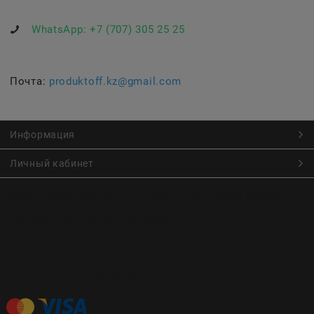
WhatsApp:
+7 (707) 305 25 25
Почта:
produktoff.kz@gmail.com
Информация
Личный кабинет
Онлайн заказ продуктов питания по низким ценам.
Большой ассортимент продуктов, выпечки, готовой еды
с быстрой доставкой курьером
Заказы на доставку принимаются с
Пн. по Чт. 9:00 до 22:30
Пт. по Вс. с 9:00 до 23:30