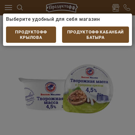
Выберите удобный для себя магазин
цо
Йогурты, творожки, десерты
Творожная масса 
Творожная масса Восток Молоко с грецким
ПРОДУКТОФФ
ПРОДУКТОФФ КАБАНБАЙ
орехом 4.5% 200гр
КРЫЛОВА
БАТЫРА