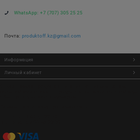
WhatsApp:
+7 (707) 305 25 25
Почта:
produktoff.kz@gmail.com
Информация
Личный кабинет
Онлайн заказ продуктов питания по низким ценам.
Большой ассортимент продуктов, выпечки, готовой еды
с быстрой доставкой курьером
Заказы на доставку принимаются с
Пн. по Чт. 9:00 до 22:30
Пт. по Вс. с 9:00 до 23:30