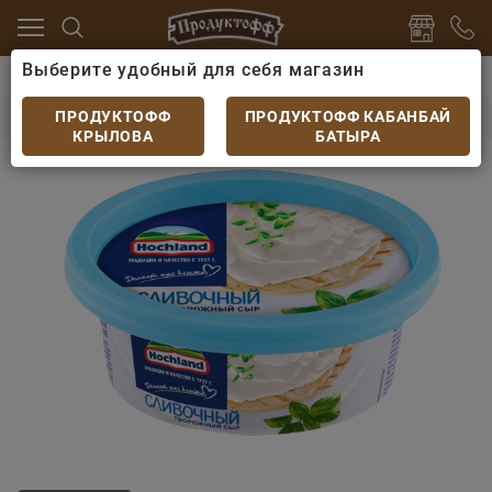
Выберите удобный для себя магазин
Сыры
Сыр мягкий
Творожный сыр Хохланд сливо
Творожный сыр Хохланд сливочный 140гр
ПРОДУКТОФФ
ПРОДУКТОФФ КАБАНБАЙ
КРЫЛОВА
БАТЫРА